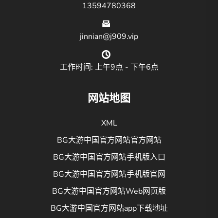
13594780368
jinnian@j909.vip
工作时间: 上午9点 - 下午6点
网站地图
XML
BG大游中国官方网站官方网站
BG大游中国官方网站手机版入口
BG大游中国官方网站手机版官网
BG大游中国官方网站Web网页版
BG大游中国官方网站app下载地址