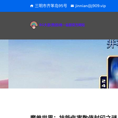
三明市齐笨岛95号
jinnian@j909.vip